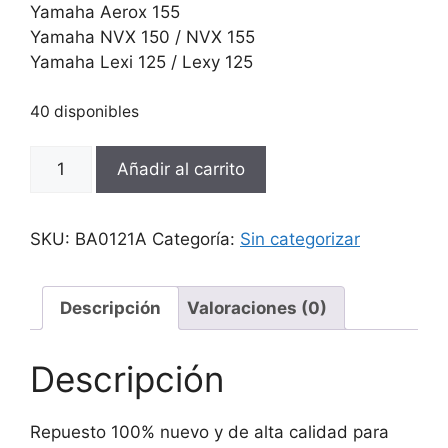
Yamaha Aerox 155
Yamaha NVX 150 / NVX 155
Yamaha Lexi 125 / Lexy 125
40 disponibles
Sensor
Añadir al carrito
Posición
De
Cigüeñal
SKU:
BA0121A
Categoría:
Sin categorizar
Sensor
Ckp
Yamaha
Descripción
Valoraciones (0)
Aerox
Nmax
Descripción
Nvx
cantidad
Repuesto 100% nuevo y de alta calidad para