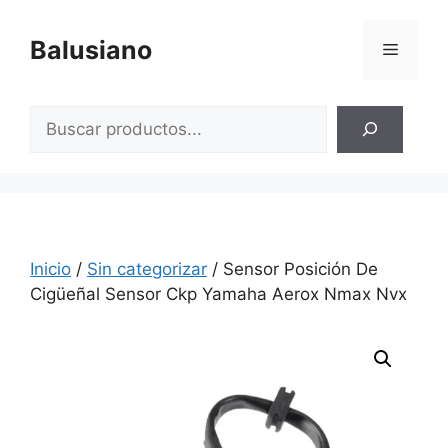
Saltar
al
Balusiano
Menú
contenido
Buscar
Inicio
/
Sin categorizar
/ Sensor Posición De
Cigüeñal Sensor Ckp Yamaha Aerox Nmax Nvx