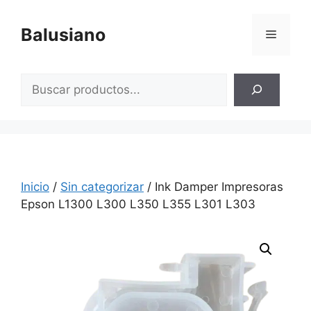
Saltar
al
Balusiano
Menú
contenido
Buscar
Inicio
/
Sin categorizar
/ Ink Damper Impresoras
Epson L1300 L300 L350 L355 L301 L303