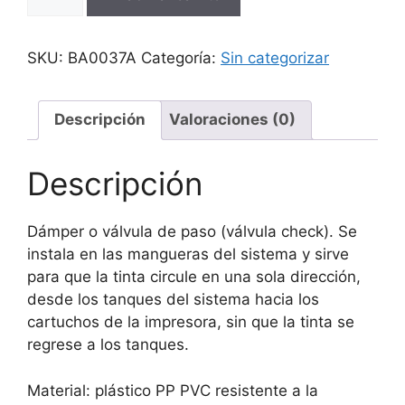
Damper
Impresoras
Epson
SKU:
BA0037A
Categoría:
Sin categorizar
L1300
L300
L350
Descripción
Valoraciones (0)
L355
L301
Descripción
L303
cantidad
Dámper o válvula de paso (válvula check). Se
instala en las mangueras del sistema y sirve
para que la tinta circule en una sola dirección,
desde los tanques del sistema hacia los
cartuchos de la impresora, sin que la tinta se
regrese a los tanques.
Material: plástico PP PVC resistente a la