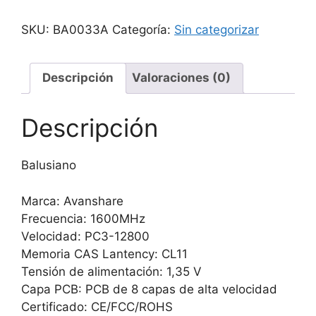
Avanshare
Ddr3l
SKU:
BA0033A
Categoría:
Sin categorizar
8gb
Sodimm
1600
Descripción
Valoraciones (0)
1.35v
Portatil
Descripción
cantidad
Balusiano
Marca: Avanshare
Frecuencia: 1600MHz
Velocidad: PC3-12800
Memoria CAS Lantency: CL11
Tensión de alimentación: 1,35 V
Capa PCB: PCB de 8 capas de alta velocidad
Certificado: CE/FCC/ROHS