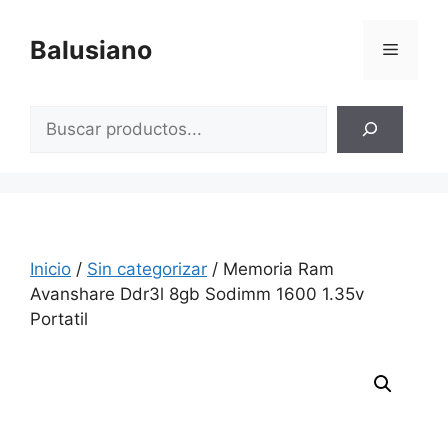
Saltar
al
Balusiano
Menú
contenido
Buscar
Inicio
/
Sin categorizar
/ Memoria Ram
Avanshare Ddr3l 8gb Sodimm 1600 1.35v
Portatil