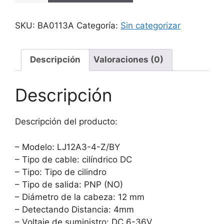
Sensor
Proximidad
SKU:
BA0113A
Categoría:
Sin categorizar
Lj12a3-
4-
z/by
Descripción
Valoraciones (0)
6v-
36v
Descripción
PNP
cantidad
Descripción del producto:
– Modelo: LJ12A3-4-Z/BY
– Tipo de cable: cilíndrico DC
– Tipo: Tipo de cilindro
– Tipo de salida: PNP (NO)
– Diámetro de la cabeza: 12 mm
– Detectando Distancia: 4mm
– Voltaje de suministro: DC 6-36V