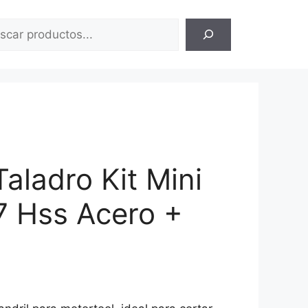
ar
aladro Kit Mini
 7 Hss Acero +