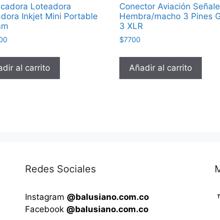
icadora Loteadora
Conector Aviación Señale
dora Inkjet Mini Portable
Hembra/macho 3 Pines 
mm
3 XLR
00
$
7700
dir al carrito
Añadir al carrito
Redes Sociales
Instagram
@balusiano.com.co
Facebook
@balusiano.com.co