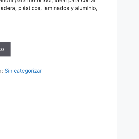
andril para motortool, ideal para cortar
dera, plásticos, laminados y aluminio,
to
a:
Sin categorizar