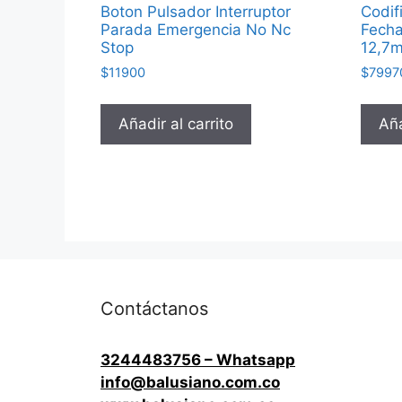
Boton Pulsador Interruptor
Codif
Parada Emergencia No Nc
Fecha
Stop
12,7
$
11900
$
7997
Añadir al carrito
Aña
Contáctanos
3244483756 – Whatsapp
info@balusiano.com.co