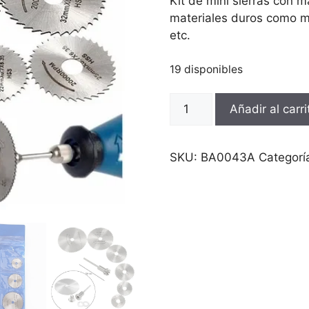
Kit de mini sierras con m
materiales duros como ma
etc.
19 disponibles
Mototool
Añadir al carri
Taladro
Kit
Mini
SKU:
BA0043A
Categorí
Sierras
X
7
Hss
Acero
+
Mandril
cantidad