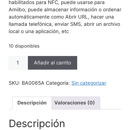
habilitados para NFC, puede usarse para
Amiibo, puede almacenar información o ordenar
automáticamente como Abrir URL, hacer una
llamada telefónica, enviar SMS, abrir un archivo
local o una aplicación, etc
10 disponibles
20x
Añadir al carrito
Etiqueta
Nfc
Proximidad
SKU:
BA0065A
Categoría:
Sin categorizar
Moneda
Rfid
13.56mhz
Descripción
Valoraciones (0)
Ntag215
cantidad
Descripción